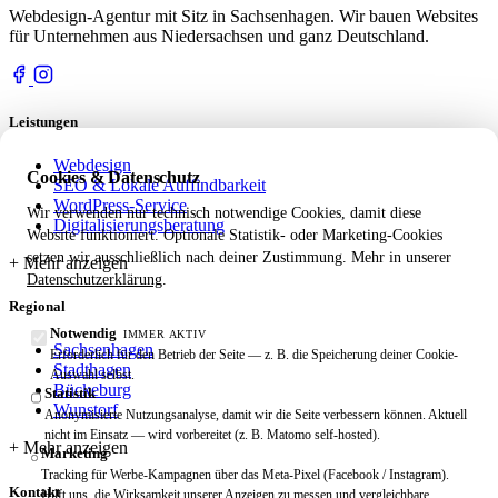
Webdesign-Agentur mit Sitz in Sachsenhagen. Wir bauen Websites
für Unternehmen aus Niedersachsen und ganz Deutschland.
Leistungen
Webdesign
Cookies & Datenschutz
SEO & Lokale Auffindbarkeit
WordPress-Service
Wir verwenden nur technisch notwendige Cookies, damit diese
Digitalisierungsberatung
Website funktioniert. Optionale Statistik- oder Marketing-Cookies
setzen wir ausschließlich nach deiner Zustimmung. Mehr in unserer
Datenschutzerklärung
.
Regional
Notwendig
IMMER AKTIV
Sachsenhagen
Erforderlich für den Betrieb der Seite — z. B. die Speicherung deiner Cookie-
Stadthagen
Auswahl selbst.
Bückeburg
Statistik
Wunstorf
Anonymisierte Nutzungsanalyse, damit wir die Seite verbessern können. Aktuell
nicht im Einsatz — wird vorbereitet (z. B. Matomo self-hosted).
Marketing
Tracking für Werbe-Kampagnen über das Meta-Pixel (Facebook / Instagram).
Kontakt
Hilft uns, die Wirksamkeit unserer Anzeigen zu messen und vergleichbare