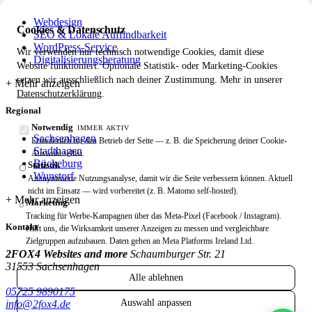
Webdesign
Cookies & Datenschutz
SEO & Lokale Auffindbarkeit
WordPress-Service
Wir verwenden nur technisch notwendige Cookies, damit diese
Digitalisierungsberatung
Website funktioniert. Optionale Statistik- oder Marketing-Cookies
setzen wir ausschließlich nach deiner Zustimmung. Mehr in unserer
Datenschutzerklärung
.
Regional
Notwendig
IMMER AKTIV
Sachsenhagen
Erforderlich für den Betrieb der Seite — z. B. die Speicherung deiner Cookie-
Stadthagen
Auswahl selbst.
Bückeburg
Statistik
Wunstorf
Anonymisierte Nutzungsanalyse, damit wir die Seite verbessern können. Aktuell
nicht im Einsatz — wird vorbereitet (z. B. Matomo self-hosted).
Marketing
Tracking für Werbe-Kampagnen über das Meta-Pixel (Facebook / Instagram).
Kontakt
Hilft uns, die Wirksamkeit unserer Anzeigen zu messen und vergleichbare
Zielgruppen aufzubauen. Daten gehen an Meta Platforms Ireland Ltd.
2FOX4 Websites and more
Schaumburger Str. 21
31553 Sachsenhagen
Alle ablehnen
05725 9890175
Auswahl anpassen
info@2fox4.de