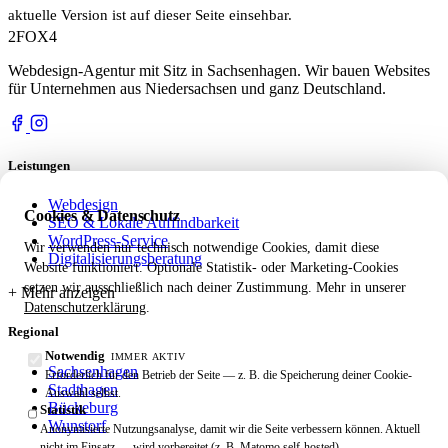
aktuelle Version ist auf dieser Seite einsehbar.
2FOX
4
Webdesign-Agentur mit Sitz in Sachsenhagen. Wir bauen Websites
für Unternehmen aus Niedersachsen und ganz Deutschland.
Leistungen
Webdesign
Cookies & Datenschutz
SEO & Lokale Auffindbarkeit
WordPress-Service
Wir verwenden nur technisch notwendige Cookies, damit diese
Digitalisierungsberatung
Website funktioniert. Optionale Statistik- oder Marketing-Cookies
setzen wir ausschließlich nach deiner Zustimmung. Mehr in unserer
Datenschutzerklärung
.
Regional
Notwendig
IMMER AKTIV
Sachsenhagen
Erforderlich für den Betrieb der Seite — z. B. die Speicherung deiner Cookie-
Stadthagen
Auswahl selbst.
Bückeburg
Statistik
Wunstorf
Anonymisierte Nutzungsanalyse, damit wir die Seite verbessern können. Aktuell
nicht im Einsatz — wird vorbereitet (z. B. Matomo self-hosted).