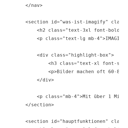
    </nav>

    <section id="was-ist-imagify" class=
        <h2 class="text-3xl font-bold mb
        <p class="text-lg mb-4">IMAGIFY 
        <div class="highlight-box">

            <h3 class="text-xl font-semi
            <p>Bilder machen oft 60-80% 
        </div>

        <p class="mb-4">Mit über 1 Milli
    </section>

    <section id="hauptfunktionen" class=