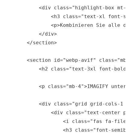
        <div class="highlight-box mt-6">
            <h3 class="text-xl font-semi
            <p>Kombinieren Sie alle drei
        </div>

    </section>

    <section id="webp-avif" class="mb-8"
        <h2 class="text-3xl font-bold mb
        <p class="mb-4">IMAGIFY unterstü
        <div class="grid grid-cols-1 md:
            <div class="text-center p-6 
                <i class="fas fa-file-al
                <h3 class="font-semibold