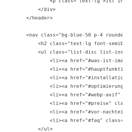
            <p class="text-lg">Ist Ihre 
        </div>

    </header>

    <nav class="bg-blue-50 p-4 rounded-l
        <h2 class="text-lg font-semibold
        <ul class="list-disc list-inside
            <li><a href="#was-ist-imagif
            <li><a href="#hauptfunktione
            <li><a href="#installation" 
            <li><a href="#optimierung-me
            <li><a href="#webp-avif" cla
            <li><a href="#preise" class=
            <li><a href="#vor-nachteile"
            <li><a href="#faq" class="ho
        </ul>
