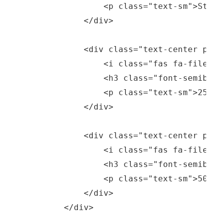
                <p class="text-sm">Stand
            </div>

            <div class="text-center p-6 
                <i class="fas fa-file-co
                <h3 class="font-semibold
                <p class="text-sm">25% k
            </div>

            <div class="text-center p-6 
                <i class="fas fa-file-ar
                <h3 class="font-semibold
                <p class="text-sm">50% k
            </div>

        </div>
