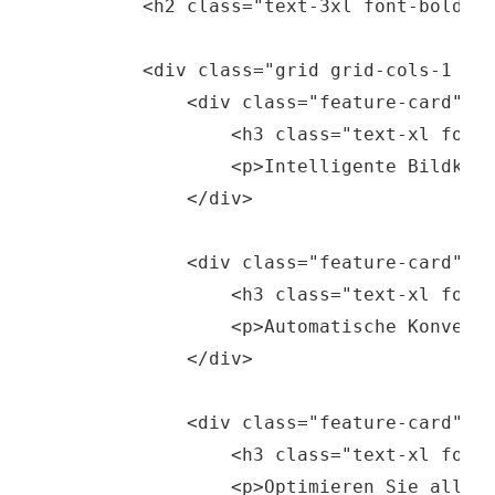
        <h2 class="text-3xl font-bold mb
        <div class="grid grid-cols-1 md:
            <div class="feature-card">

                <h3 class="text-xl font-
                <p>Intelligente Bildkomp
            </div>

            <div class="feature-card">

                <h3 class="text-xl font-
                <p>Automatische Konverti
            </div>

            <div class="feature-card">

                <h3 class="text-xl font-
                <p>Optimieren Sie alle v