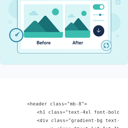
    <header class="mb-8">

        <h1 class="text-4xl font-bold mb
        <div class="gradient-bg text-whi