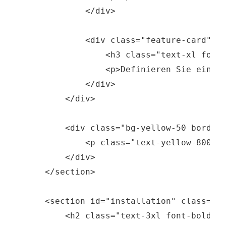
            </div>

            <div class="feature-card">

                <h3 class="text-xl font-
                <p>Definieren Sie eine m
            </div>

        </div>

        <div class="bg-yellow-50 border-
            <p class="text-yellow-800"><
        </div>

    </section>

    <section id="installation" class="mb
        <h2 class="text-3xl font-bold mb