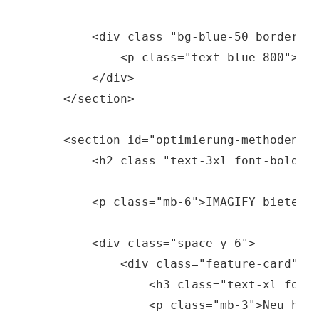
        <div class="bg-blue-50 border-l-
            <p class="text-blue-800"><st
        </div>

    </section>

    <section id="optimierung-methoden" c
        <h2 class="text-3xl font-bold mb
        <p class="mb-6">IMAGIFY bietet d
        <div class="space-y-6">

            <div class="feature-card">

                <h3 class="text-xl font-
                <p class="mb-3">Neu hoch