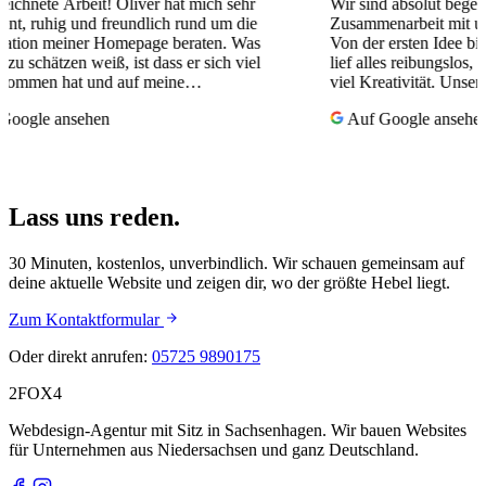
Oliver hat mich sehr
Wir sind absolut begeistert von der
eundlich rund um die
Zusammenarbeit mit unserem Webdesig
omepage beraten. Was
Von der ersten Idee bis zur fertigen Web
, ist dass er sich viel
lief alles reibungslos, professionell und
d auf meine…
viel Kreativität. Unsere Wünsche wurd
nicht nur…
Auf Google ansehen
Lass uns reden.
30 Minuten, kostenlos, unverbindlich. Wir schauen gemeinsam auf
deine aktuelle Website und zeigen dir, wo der größte Hebel liegt.
Zum Kontaktformular
Oder direkt anrufen:
05725 9890175
2FOX
4
Webdesign-Agentur mit Sitz in Sachsenhagen. Wir bauen Websites
für Unternehmen aus Niedersachsen und ganz Deutschland.