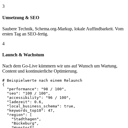
3
Umsetzung & SEO
Saubere Technik, Schema.org-Markup, lokale Auffindbarkeit. Vom
ersten Tag an SEO-fertig.
4
Launch & Wachstum
Nach dem Go-Live kümmern wir uns auf Wunsch um Wartung,
Content und kontinuierliche Optimierung.
# Beispielwerte nach einem Relaunch
{

"performance"
: 
"98 / 100"
,

"seo"
: 
"100 / 100"
,

"accessibility"
: 
"96 / 100"
,

"ladezeit"
: 
0.6
,

"local_business_schema"
: 
true
,

"keywords_top10"
: 
47
,

"region"
: [

"Stadthagen"
,

"Bückeburg"
,

"Wunstorf"