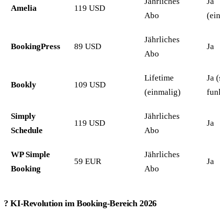
Jährliches
Ja
Amelia
119 USD
Abo
(ei
Jährliches
BookingPress
89 USD
Ja
Abo
Lifetime
Ja 
Bookly
109 USD
(einmalig)
fun
Simply
Jährliches
119 USD
Ja
Schedule
Abo
WP Simple
Jährliches
59 EUR
Ja
Booking
Abo
? KI-Revolution im Booking-Bereich 2026