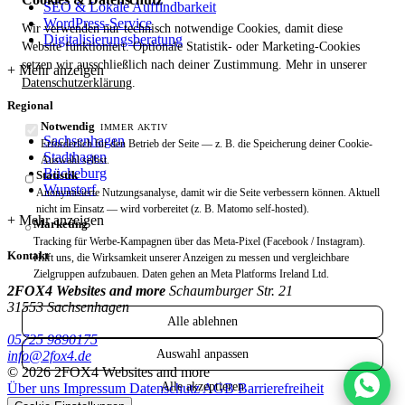
SEO & Lokale Auffindbarkeit
WordPress-Service
Wir verwenden nur technisch notwendige Cookies, damit diese
Digitalisierungsberatung
Website funktioniert. Optionale Statistik- oder Marketing-Cookies
setzen wir ausschließlich nach deiner Zustimmung. Mehr in unserer
Datenschutzerklärung
.
Regional
Notwendig
IMMER AKTIV
Sachsenhagen
Erforderlich für den Betrieb der Seite — z. B. die Speicherung deiner Cookie-
Stadthagen
Auswahl selbst.
Bückeburg
Statistik
Wunstorf
Anonymisierte Nutzungsanalyse, damit wir die Seite verbessern können. Aktuell
nicht im Einsatz — wird vorbereitet (z. B. Matomo self-hosted).
Marketing
Tracking für Werbe-Kampagnen über das Meta-Pixel (Facebook / Instagram).
Kontakt
Hilft uns, die Wirksamkeit unserer Anzeigen zu messen und vergleichbare
Zielgruppen aufzubauen. Daten gehen an Meta Platforms Ireland Ltd.
2FOX4 Websites and more
Schaumburger Str. 21
31553 Sachsenhagen
Alle ablehnen
05725 9890175
Auswahl anpassen
info@2fox4.de
© 2026 2FOX4 Websites and more
Alle akzeptieren
Über uns
Impressum
Datenschutz
AGB
Barrierefreiheit