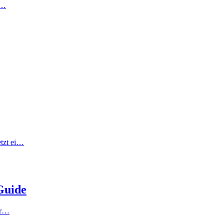
!…
etzt ei…
-Guide
er…