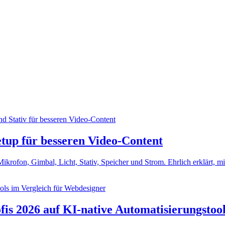
tup für besseren Video-Content
krofon, Gimbal, Licht, Stativ, Speicher und Strom. Ehrlich erklärt, m
is 2026 auf KI-native Automatisierungstoo