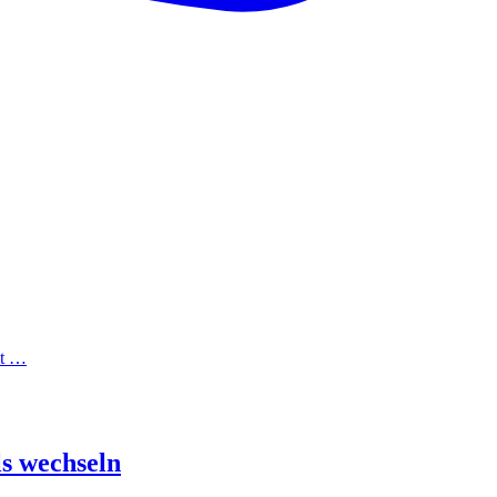
it …
ls wechseln