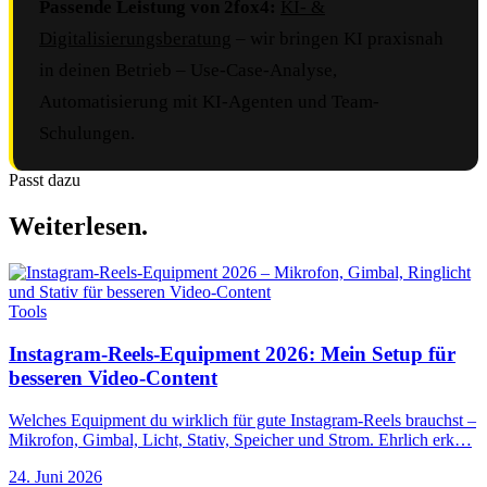
Passende Leistung von 2fox4:
KI- &
Digitalisierungsberatung
– wir bringen KI praxisnah
in deinen Betrieb – Use-Case-Analyse,
Automatisierung mit KI-Agenten und Team-
Schulungen.
Passt dazu
Weiterlesen.
Tools
Instagram-Reels-Equipment 2026: Mein Setup für
besseren Video-Content
Welches Equipment du wirklich für gute Instagram-Reels brauchst –
Mikrofon, Gimbal, Licht, Stativ, Speicher und Strom. Ehrlich erk…
24. Juni 2026