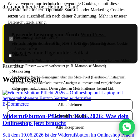
Wir verwenden nur technisch notwendige Cookies, damit diese
dich noch heute bei Helium 10 an!
Website funktioniert. Optionale Statistik- oder Marketing-Cookies
setzen wir ausschließlich nach deiner Zustimmung. Mehr in unserer
Datenschutzerklärung
.
Passende Leistung von 2fox4:
WordPress-
Notwendig
IMMER AKTIV
Webdesign
– schnelle, SEO-fertige WordPress-
Erforderlich für den Betrieb der Seite — z. B. die Speicherung deiner Cookie-
Auswahl selbst.
Websites ohne Pagebuilder-Ballast.
Statistik
Anonymisierte Nutzungsanalyse, damit wir die Seite verbessern können. Aktuell
Passt dazu
nicht im Einsatz — wird vorbereitet (z. B. Matomo self-hosted).
Marketing
Tracking für Werbe-Kampagnen über das Meta-Pixel (Facebook / Instagram).
Weiterlesen.
Hilft uns, die Wirksamkeit unserer Anzeigen zu messen und vergleichbare
Zielgruppen aufzubauen. Daten gehen an Meta Platforms Ireland Ltd.
E-Commerce
Alle ablehnen
Widerrufsbutton-Pflicht ab 19.06.2026: Was dein
Auswahl anpassen
Onlineshop jetzt braucht
Alle akzeptieren
Seit dem 19.06.2026 ist der Widerrufsbutton im Onlineshop Pflicht