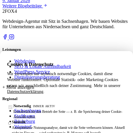
9. Januar 2026
Weitere Blogbeiträge
2FOX
4
Webdesign-Agentur mit Sitz in Sachsenhagen. Wir bauen Websites
für Unternehmen aus Niedersachsen und ganz Deutschland.
Leistungen
Webdesign
Cookies & Datenschutz
SEO & Lokale Auffindbarkeit
WordPress-Service
Wir verwenden nur technisch notwendige Cookies, damit diese
Digitalisierungsberatung
Website funktioniert. Optionale Statistik- oder Marketing-Cookies
setzen wir ausschließlich nach deiner Zustimmung. Mehr in unserer
Datenschutzerklärung
.
Regional
Notwendig
IMMER AKTIV
Sachsenhagen
Erforderlich für den Betrieb der Seite — z. B. die Speicherung deiner Cookie-
Stadthagen
Auswahl selbst.
Bückeburg
Statistik
Wunstorf
Anonymisierte Nutzungsanalyse, damit wir die Seite verbessern können. Aktuell