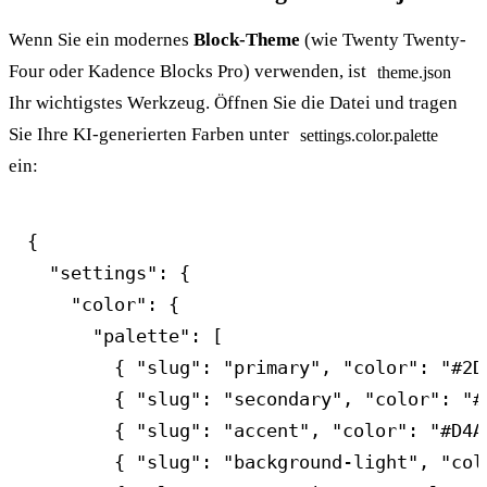
Wenn Sie ein modernes
Block-Theme
(wie Twenty Twenty-
Four oder Kadence Blocks Pro) verwenden, ist
theme.json
Ihr wichtigstes Werkzeug. Öffnen Sie die Datei und tragen
Sie Ihre KI-generierten Farben unter
settings.color.palette
ein:
{

  "settings": {

    "color": {

      "palette": [

        { "slug": "primary", "color": "#2D
        { "slug": "secondary", "color": "#
        { "slug": "accent", "color": "#D4A
        { "slug": "background-light", "col