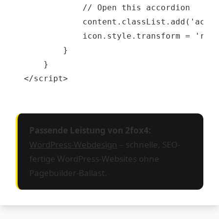
Passende Leistung von 2fox4:
WordPress-Webdesign
– schnelle, SEO-
fertige WordPress-Websites ohne
Pagebuilder-Ballast.