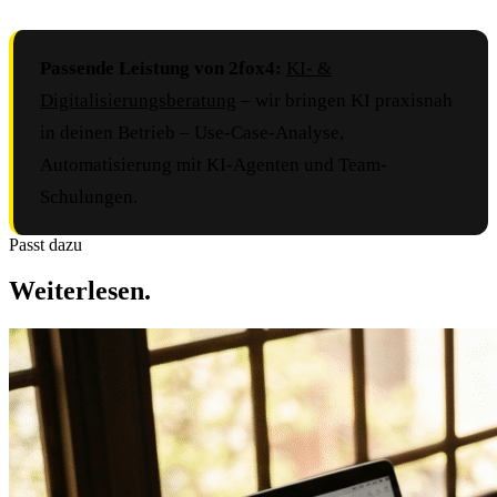
Passende Leistung von 2fox4:
KI- &
Digitalisierungsberatung
– wir bringen KI praxisnah
in deinen Betrieb – Use-Case-Analyse,
Automatisierung mit KI-Agenten und Team-
Schulungen.
Passt dazu
Weiterlesen.